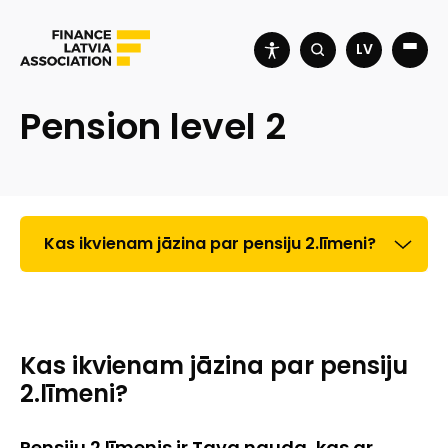
LV
Pension level 2
Kas ikvienam jāzina par pensiju 2.līmeni?
Kas ikvienam jāzina par pensiju
2.līmeni?
Pensiju 2.līmenis ir Tava nauda, kas ar