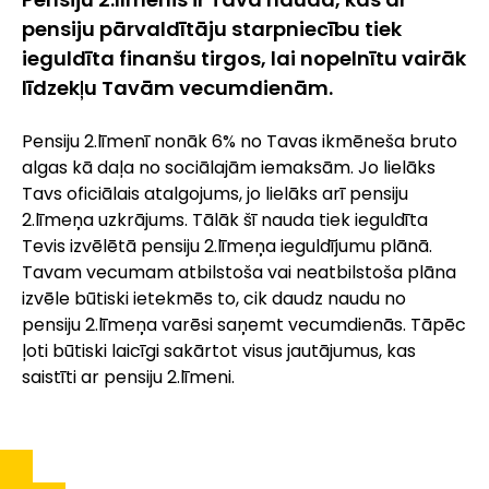
pensiju pārvaldītāju starpniecību tiek
ieguldīta finanšu tirgos, lai nopelnītu vairāk
līdzekļu Tavām vecumdienām.
Pensiju 2.līmenī nonāk 6% no Tavas ikmēneša bruto
algas kā daļa no sociālajām iemaksām. Jo lielāks
Tavs oficiālais atalgojums, jo lielāks arī pensiju
2.līmeņa uzkrājums. Tālāk šī nauda tiek ieguldīta
Tevis izvēlētā pensiju 2.līmeņa ieguldījumu plānā.
Tavam vecumam atbilstoša vai neatbilstoša plāna
izvēle būtiski ietekmēs to, cik daudz naudu no
pensiju 2.līmeņa varēsi saņemt vecumdienās. Tāpēc
ļoti būtiski laicīgi sakārtot visus jautājumus, kas
saistīti ar pensiju 2.līmeni.