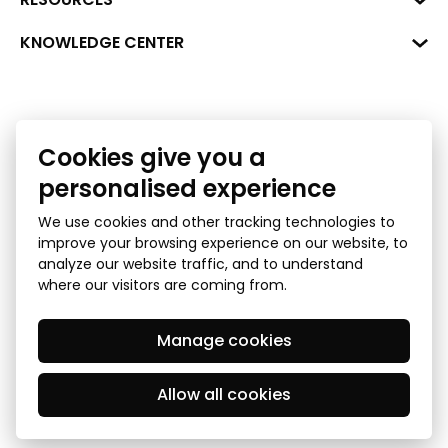
+371 287 18175
Bank: SEB Bank
Data
KNOWLEDGE CENTER
info@financelatvia.eu
Code: UNLALV2X
Materials
Leasing
Account No. LV48UNLA0001000700732
Interactive data
Financial literacy
Cookies give you a
Bank lending assessment for business
Ombudsman
personalised experience
We use cookies and other tracking technologies to
improve your browsing experience on our website, to
analyze our website traffic, and to understand
where our visitors are coming from.
Manage cookies
Privacy Policy
GDPR Subject Access Request
© 2026 Latvian Financial Industry Association - all rights
reserved
Allow all cookies
Created by Mediapark