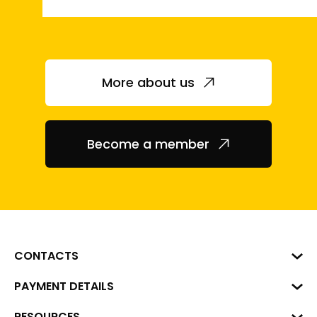
More about us
Become a member
CONTACTS
Business Center "VERDE" Roberta
PAYMENT DETAILS
Hirša Street 1, Riga, LV-1045
Reg. No. 40008002175
RESOURCES