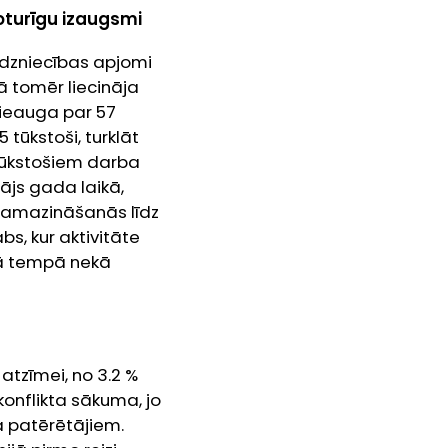
noturīgu izaugsmi
irdzniecības apjomi
ā tomēr liecināja
pieauga par 57
 tūkstoši, turklāt
 tūkstošiem darba
tājs gada laikā,
 samazināšanās līdz
s, kur aktivitāte
kā tempā nekā
 atzīmei, no 3.2 %
onflikta sākuma, jo
a patērētājiem.