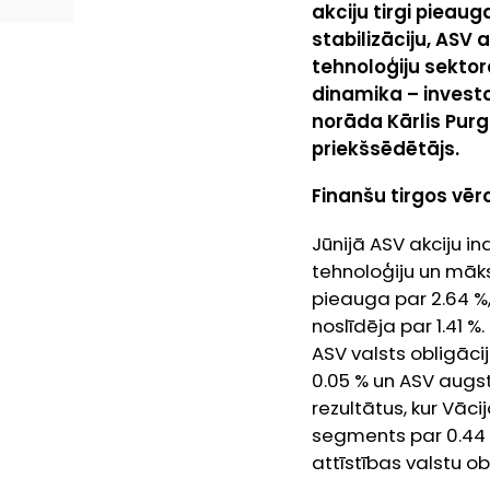
akciju tirgi pieau
stabilizāciju, ASV
tehnoloģiju sektor
dinamika – investo
norāda Kārlis Pu
priekšsēdētājs.
Finanšu tirgos vēr
Jūnijā ASV akciju i
tehnoloģiju un māks
pieauga par 2.64 %, 
noslīdēja par 1.41 %
ASV valsts obligāci
0.05 % un ASV augst
rezultātus, kur Vāci
segments par 0.44 
attīstības valstu o