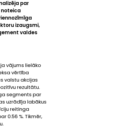
nalizēja par
t noteica
eviennozīmīga
ektoru izaugsmi,
agement valdes
m
ja vājums lielāko
eksa vērtība
s valstu akcijas
ozitīvu rezultātu.
tinga segments par
jas uzrādīja labākus
ciju reitinga
r 0.56 %. Tikmēr,
u.