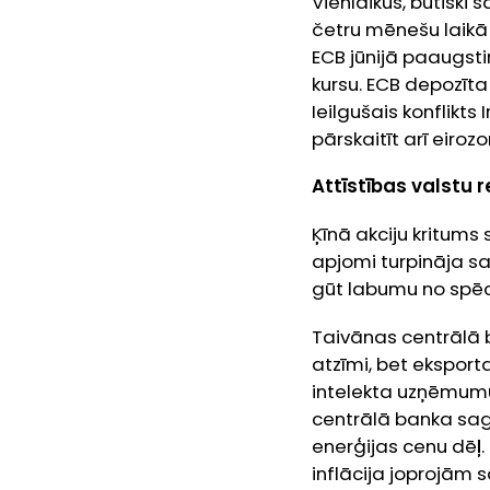
Vienlaikus, būtiski
četru mēnešu laikā 
ECB jūnijā paaugsti
kursu. ECB depozīta
Ieilgušais konflikt
pārskaitīt arī eiro
Attīstības valstu
Ķīnā akciju kritums
apjomi turpināja sa
gūt labumu no spēc
Taivānas centrālā b
atzīmi, bet ekspor
intelekta uzņēmumu 
centrālā banka sagl
enerģijas cenu dēļ. 
inflācija joprojām 