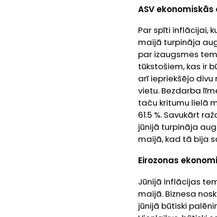
ASV ekonomiskās ak
Par spīti inflācijai
maijā turpināja aug
par izaugsmes temp
tūkstošiem, kas ir b
arī iepriekšējo div
vietu. Bezdarba līme
taču kritumu lielā 
61.5 %. Savukārt ra
jūnijā turpināja a
maijā, kad tā bija 
Eirozonas ekonomik
Jūnijā inflācijas te
maijā. Biznesa nos
jūnijā būtiski pal