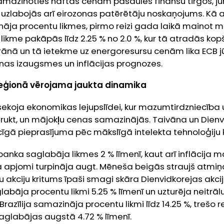
 samazinoties naftas cenām pasaules finanšu tirgos, jūn
uzlabojās arī eirozonas patērētāju noskaņojums. Kā ar
nāja procentu likmes, pirmo reizi gada laikā mainot m
 likme pakāpās līdz 2.25 % no 2.0 %, kur tā atradās kop
s Irānā un tā ietekme uz energoresursu cenām lika ECB 
zonas izaugsmes un inflācijas prognozes.
 reģionā vērojama jaukta dinamika
 sekoja ekonomikas lejupslīdei, kur mazumtirdzniecība u
rukt, un mājokļu cenas samazinājās. Taivāna un Dienv
īgā pieprasījuma pēc mākslīgā intelekta tehnoloģi
anka saglabāja likmes 2 % līmenī, kaut arī inflācija m
ta apjomi turpināja augt. Mēneša beigās straujš atmi
akciju kritums īpaši smagi skāra Dienvidkorejas akciju
abāja procentu likmi 5.25 % līmenī un uzturēja neitrā
Brazīlija samazināja procentu likmi līdz 14.25 %, trešo re
saglabājas augstā 4.72 % līmenī.