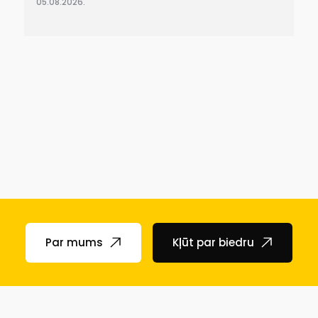
05.08.2026.
Par mums
Kļūt par biedru