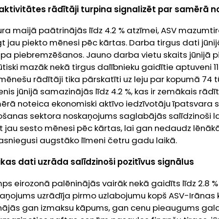
tivitātes rādītāji turpina signalizēt par samērā 
, kura maijā paātrinājās līdz 4.2 % atzīmei, ASV mazumt
t jau piekto mēnesi pēc kārtas. Darba tirgus dati jūnij
a piebremzēšanos. Jauno darba vietu skaits jūnijā 
ūtiski mazāk nekā tirgus dalībnieku gaidītie aptuveni 115
u mēnešu rādītāji tika pārskatīti uz leju par kopumā 74
nis jūnijā samazinājās līdz 4.2 %, kas ir zemākais rādī
mērā noteica ekonomiski aktīvo iedzīvotāju īpatsvara
žošanas sektora noskaņojums saglabājās salīdzinoši lab
ugt jau sesto mēnesi pēc kārtas, lai gan nedaudz lēnā
sasniegusi augstāko līmeni četru gadu laikā.
as dati uzrāda salīdzinoši pozitīvus signālus
mps eirozonā palēninājās vairāk nekā gaidīts līdz 2.8 %
kaņojums uzrādīja pirmo uzlabojumu kopš ASV-Irānas k
ēninājās gan izmaksu kāpums, gan cenu pieaugums gal