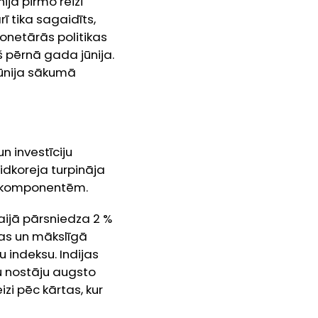
ijā pirmo reizi
ī tika sagaidīts,
onetārās politikas
š pērnā gada jūnija.
jūnija sākumā
n investīciju
idkoreja turpināja
ju komponentēm.
aijā pārsniedza 2 %
ņas un mākslīgā
 indeksu. Indijas
lu nostāju augsto
izi pēc kārtas, kur