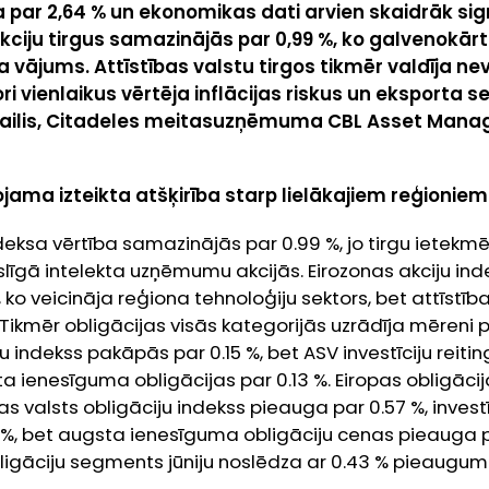
ga par 2,64 % un ekonomikas dati arvien skaidrāk sig
 akciju tirgus samazinājās par 0,99 %, ko galvenokār
a vājums. Attīstības valstu tirgos tikmēr valdīja n
ri vienlaikus vērtēja inflācijas riskus un eksporta s
rgailis, Citadeles meitasuzņēmuma CBL Asset Man
ojama izteikta atšķirība starp lielākajiem reģionie
ndeksa vērtība samazinājās par 0.99 %, jo tirgu ietekmē
līgā intelekta uzņēmumu akcijās. Eirozonas akciju ind
ko veicināja reģiona tehnoloģiju sektors, bet attīstība
. Tikmēr obligācijas visās kategorijās uzrādīja mēreni p
ju indekss pakāpās par 0.15 %, bet ASV investīciju rei
a ienesīguma obligācijas par 0.13 %. Eiropas obligāci
jas valsts obligāciju indekss pieauga par 0.57 %, investī
%, bet augsta ienesīguma obligāciju cenas pieauga pa
bligāciju segments jūniju noslēdza ar 0.43 % pieaugum