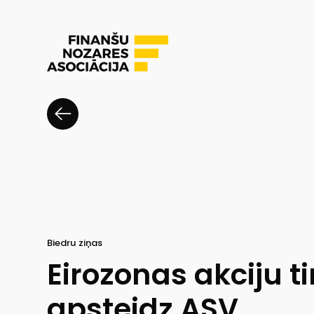
Biedru ziņas
Eirozonas akciju ti
apsteidz ASV