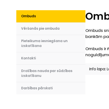
Omb
Ombuds
Vēršanās pie ombuda
Ombuds snie
bankām par 
Pieteikuma iesniegšana un
izskatīšana
Ombuds ir
noguldījum
Kontakti
Info lapa:
Drošības nauda par sūdzības
izskatīšanu
Darbības pārskati