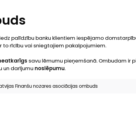
uds
dz palīdzību banku klientiem iespējamo domstarpību
to rīcību vai sniegtajiem pakalpojumiem.
neatkarīgs
savu lēmumu pieņemšanā. Ombudam ir 
u un darījumu
noslēpumu
.
 Latvijas Finanšu nozares asociācijas ombuds