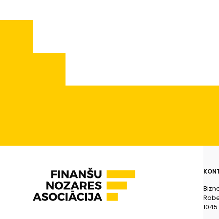
KONT
Bizn
Rober
1045