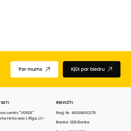
Par mums
Kļūt par biedru
AKTI
REKVIZĪTI
esa centrs "VERDE"
Reģ. Nr. 40008002175
ta Hirša iela 1, Rīga, LV-
Banka: SEB Banka