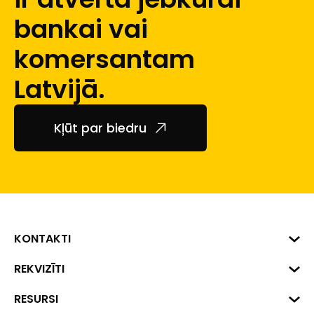
bankai vai
komersantam
Latvijā.
Kļūt par biedru
KONTAKTI
Biznesa centrs "VERDE" Roberta
REKVIZĪTI
Hirša iela 1, Rīga, LV-1045
Reģ. Nr. 40008002175
RESURSI
+371 287 18175