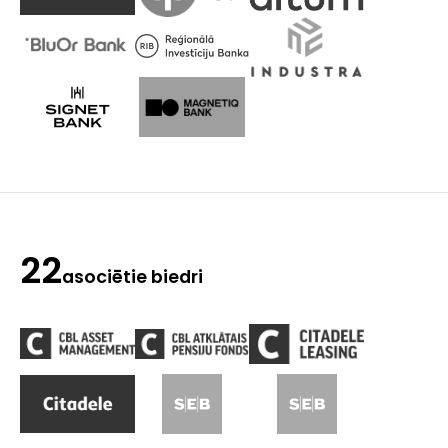
22
asociētie biedri