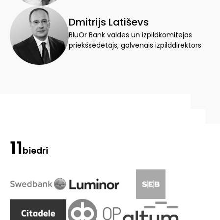
Dmitrijs Latiševs
BluOr Bank valdes un izpildkomitejas
priekšsēdētājs, galvenais izpilddirektors
11
biedri