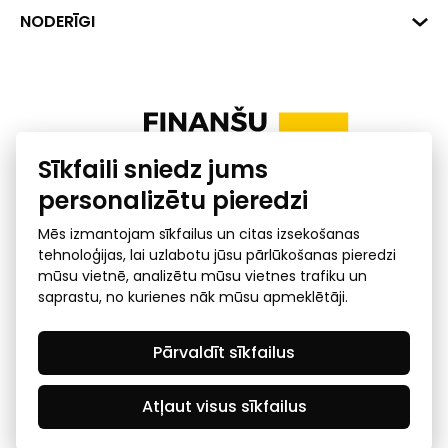
Banka: SEB Banka
Dati
NODERĪGI
info@financelatvia.eu
Kods: UNLALV2X
Materiāli
Līzings
Konta Nr. LV48UNLA0001000700732
Interaktīvie dati
Pensiju 2. līmenis
Uzņēmumu kredītspējas kalkulators
Finanšu pratība
Sīkfaili sniedz jums
Ombuds
personalizētu pieredzi
Mēs izmantojam sīkfailus un citas izsekošanas
tehnoloģijas, lai uzlabotu jūsu pārlūkošanas pieredzi
mūsu vietnē, analizētu mūsu vietnes trafiku un
saprastu, no kurienes nāk mūsu apmeklētāji.
Privātuma politika
GDPR subjekta piekļuves
Pārvaldīt sīkfailus
pieprasījums
© 2026 Latvijas Finanšu nozares asociācija - visas tiesības
rezervētas
Atļaut visus sīkfailus
Created by Mediapark