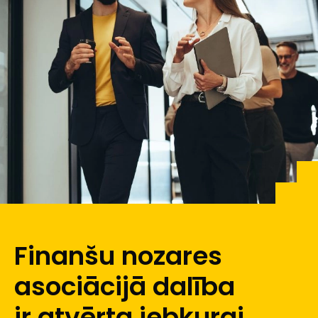
Finanšu nozares
asociācijā dalība
ir atvērta jebkurai