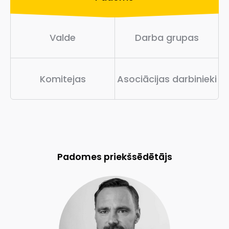
Luminor Līzings SIA
SIA “Swedbank Līzings”
Visa Europe (Latvia) SIA
VAS Latvijas Pasts
Valde
Darba grupas
Mastercard
SIA "Handwave"
IPF Digital Latvia
Komitejas
Asociācijas darbinieki
Padomes priekšsēdētājs