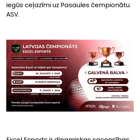
iegūs ceļazīmi uz Pasaules čempionātu
ASV.
Excel Esports
ir dinamiskas sacensības,