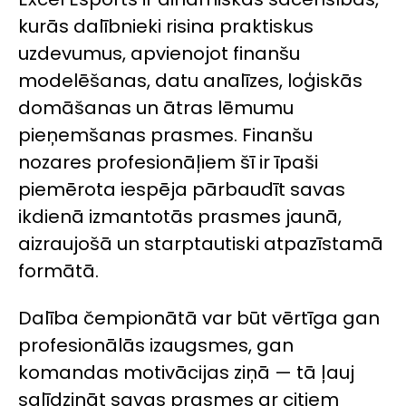
kurās dalībnieki risina praktiskus
uzdevumus, apvienojot finanšu
modelēšanas, datu analīzes, loģiskās
domāšanas un ātras lēmumu
pieņemšanas prasmes. Finanšu
nozares profesionāļiem šī ir īpaši
piemērota iespēja pārbaudīt savas
ikdienā izmantotās prasmes jaunā,
aizraujošā un starptautiski atpazīstamā
formātā.
Dalība čempionātā var būt vērtīga gan
profesionālās izaugsmes, gan
komandas motivācijas ziņā — tā ļauj
salīdzināt savas prasmes ar citiem