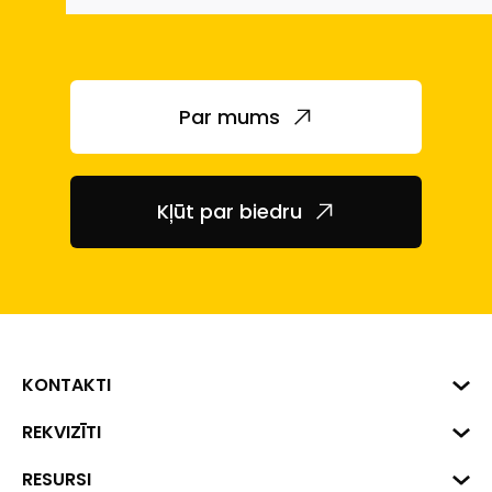
Par mums
Kļūt par biedru
KONTAKTI
Biznesa centrs "VERDE" Roberta
REKVIZĪTI
Hirša iela 1, Rīga, LV-1045
Reģ. Nr. 40008002175
RESURSI