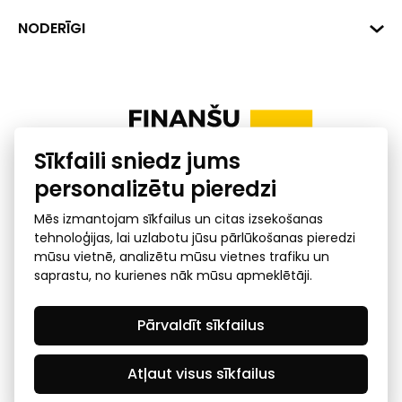
+371 287 18175
Banka: SEB Banka
Dati
NODERĪGI
info@financelatvia.eu
Kods: UNLALV2X
Materiāli
Līzings
Konta Nr. LV48UNLA0001000700732
Interaktīvie dati
Pensiju 2. līmenis
Uzņēmumu kredītspējas kalkulators
Finanšu pratība
Sīkfaili sniedz jums
Ombuds
personalizētu pieredzi
Mēs izmantojam sīkfailus un citas izsekošanas
tehnoloģijas, lai uzlabotu jūsu pārlūkošanas pieredzi
mūsu vietnē, analizētu mūsu vietnes trafiku un
saprastu, no kurienes nāk mūsu apmeklētāji.
Privātuma politika
GDPR subjekta piekļuves
Pārvaldīt sīkfailus
pieprasījums
© 2026 Latvijas Finanšu nozares asociācija - visas tiesības
rezervētas
Atļaut visus sīkfailus
Created by Mediapark