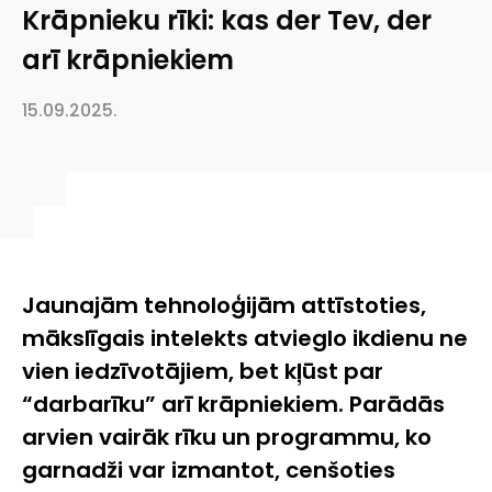
Krāpnieku rīki: kas der Tev, der
arī krāpniekiem
15.09.2025.
Jaunajām tehnoloģijām attīstoties,
mākslīgais intelekts atvieglo ikdienu ne
vien iedzīvotājiem, bet kļūst par
“darbarīku” arī krāpniekiem. Parādās
arvien vairāk rīku un programmu, ko
garnadži var izmantot, cenšoties