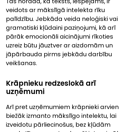
Tas norāda, ka teksts, iespējams, ir
veidots ar mākslīgā intelekta rīku
palīdzību. Jebkāda veida neloģiski vai
gramatiski kļūdaini paziņojumi, kā arī
pārāk emocionāli aicinājumi rīkoties
uzreiz būtu jāuztver ar aizdomām un
jāpārbauda pirms jebkādu darbību
veikšanas.
Krāpnieku redzeslokā arī
uzņēmumi
Arī pret uzņēmumiem krāpnieki arvien
biežāk izmanto mākslīgo intelektu, lai
izveidotu pārliecinošus, bez kļūdām