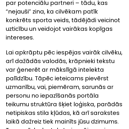
par potenciālu partneri – tādu, kas
“nejauši” zina, ka cilvēkam patīk
konkrēts sporta veids, tādējādi veicinot
uzticību un veidojot vairākas kopīgas
intereses.
Lai apkrāptu pēc iespējas vairāk cilvēku,
arī dažādās valodās, krāpnieki tekstu
var ģenerēt ar mākslīgā intelekta
palīdzību. Tāpēc ieteicams pievērst
uzmanību, vai, piemēram, sarunās ar
personu no iepazīšanās portāla
teikumu struktūra šķiet loģiska, parādās
netipiskas stila kļūdas, kā arī sarakstes
laikā dažreiz tiek mainīts jūsu dzimums.