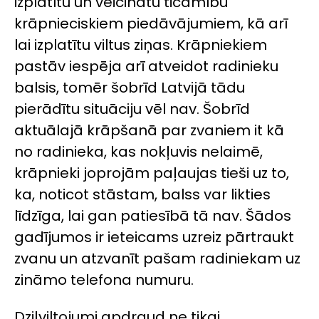
izplatītu un veicinātu ticamību
krāpnieciskiem piedāvājumiem, kā arī
lai izplatītu viltus ziņas. Krāpniekiem
pastāv iespēja arī atveidot radinieku
balsis, tomēr šobrīd Latvijā tādu
pierādītu situāciju vēl nav. Šobrīd
aktuālajā krāpšanā par zvaniem it kā
no radinieka, kas nokļuvis nelaimē,
krāpnieki joprojām paļaujas tieši uz to,
ka, noticot stāstam, balss var likties
līdzīga, lai gan patiesībā tā nav. Šādos
gadījumos ir ieteicams uzreiz pārtraukt
zvanu un atzvanīt pašam radiniekam uz
zināmo telefona numuru.
Dziļviltojumi apdraud ne tikai