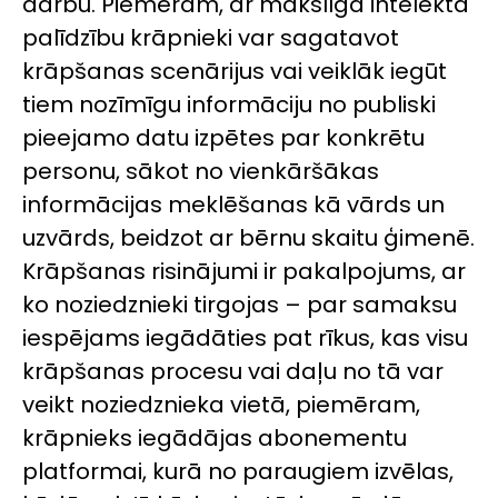
darbu. Piemēram, ar mākslīgā intelekta
palīdzību krāpnieki var sagatavot
krāpšanas scenārijus vai veiklāk iegūt
tiem nozīmīgu informāciju no publiski
pieejamo datu izpētes par konkrētu
personu, sākot no vienkāršākas
informācijas meklēšanas kā vārds un
uzvārds, beidzot ar bērnu skaitu ģimenē.
Krāpšanas risinājumi ir pakalpojums, ar
ko noziedznieki tirgojas – par samaksu
iespējams iegādāties pat rīkus, kas visu
krāpšanas procesu vai daļu no tā var
veikt noziedznieka vietā, piemēram,
krāpnieks iegādājas abonementu
platformai, kurā no paraugiem izvēlas,