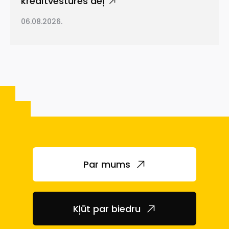
kredītvēstures dēļ
06.08.2026.
Par mums
Kļūt par biedru