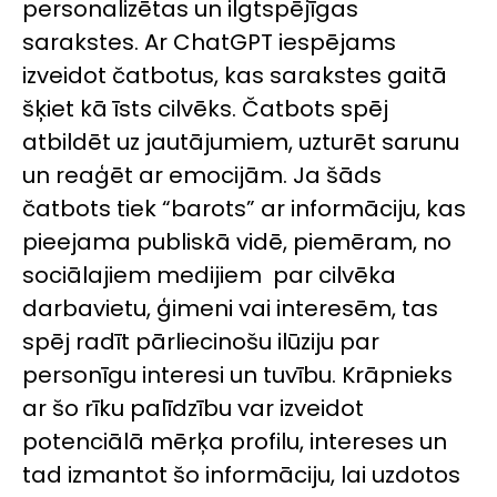
personalizētas un ilgtspējīgas
sarakstes. Ar
ChatGPT
iespējams
izveidot čatbotus, kas sarakstes gaitā
šķiet kā īsts cilvēks. Čatbots spēj
atbildēt uz jautājumiem, uzturēt sarunu
un reaģēt ar emocijām. Ja šāds
čatbots tiek “barots” ar informāciju, kas
pieejama publiskā vidē, piemēram, no
sociālajiem medijiem par cilvēka
darbavietu, ģimeni vai interesēm, tas
spēj radīt pārliecinošu ilūziju par
personīgu interesi un tuvību. Krāpnieks
ar šo rīku palīdzību var izveidot
potenciālā mērķa profilu, intereses un
tad izmantot šo informāciju, lai uzdotos