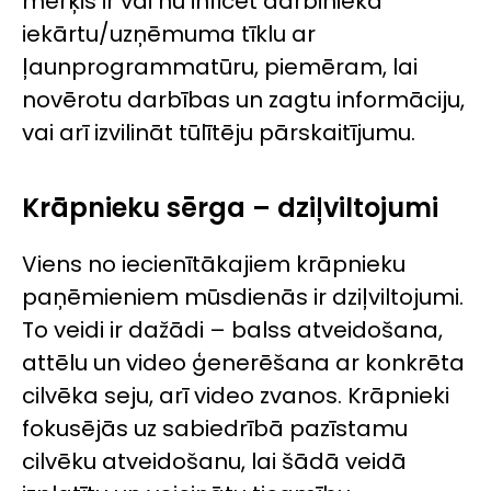
mērķis ir vai nu inficēt darbinieka
iekārtu/uzņēmuma tīklu ar
ļaunprogrammatūru, piemēram, lai
novērotu darbības un zagtu informāciju,
vai arī izvilināt tūlītēju pārskaitījumu.
Krāpnieku sērga – dziļviltojumi
Viens no iecienītākajiem krāpnieku
paņēmieniem mūsdienās ir dziļviltojumi.
To veidi ir dažādi – balss atveidošana,
attēlu un video ģenerēšana ar konkrēta
cilvēka seju, arī video zvanos. Krāpnieki
fokusējās uz sabiedrībā pazīstamu
cilvēku atveidošanu, lai šādā veidā