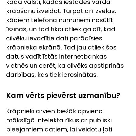
kādā valstī, kādas iestādes vārdā
krāpšanu izveidot. Turpat arī izvēlas,
kādiem telefona numuriem nosūtīt
īsziņas, un tad tikai atliek gaidīt, kad
cilvēku ievadītie dati parādīsies
krāpnieka ekrānā. Tad jau atliek šos
datus vadīt īstās internetbankas
vietnēs un cerēt, ka cilvēks apstiprinās
darbības, kas tiek ierosinātas.
Kam vērts pievērst uzmanību?
Krāpnieki arvien biežāk apvieno
mākslīgā intelekta rīkus ar publiski
pieejamiem datiem, lai veidotu ļoti