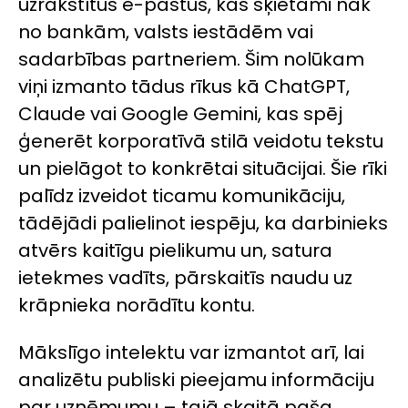
uzrakstītus e-pastus, kas šķietami nāk
no bankām, valsts iestādēm vai
sadarbības partneriem. Šim nolūkam
viņi izmanto tādus rīkus kā
ChatGPT
,
Claude
vai
Google Gemini
, kas spēj
ģenerēt korporatīvā stilā veidotu tekstu
un pielāgot to konkrētai situācijai. Šie rīki
palīdz izveidot ticamu komunikāciju,
tādējādi palielinot iespēju, ka darbinieks
atvērs kaitīgu pielikumu un, satura
ietekmes vadīts, pārskaitīs naudu uz
krāpnieka norādītu kontu.
Mākslīgo intelektu var izmantot arī, lai
analizētu publiski pieejamu informāciju
par uzņēmumu – tajā skaitā paša