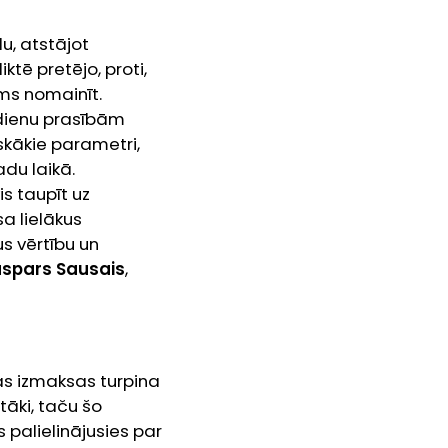
lu, atstājot
ktē pretējo, proti,
ams nomainīt.
sdienu prasībām
iskākie parametri,
du laikā.
is taupīt uz
sa lielākus
s vērtību un
spars Sausais
,
bas izmaksas turpina
tāki, taču šo
palielinājusies par