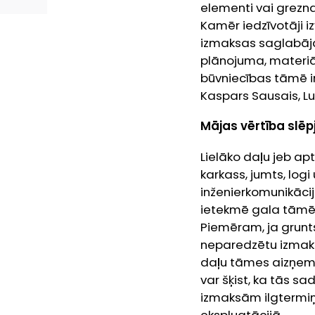
elementi vai grezn
Kamēr iedzīvotāji 
izmaksas saglabāja
plānojuma, materiāl
būvniecības tāmē ir
Kaspars Sausais, L
Mājas vērtība slē
Lielāko daļu jeb a
karkass, jumts, log
inženierkomunikācija
ietekmē gala tāmē r
Piemēram, ja grunts
neparedzētu izmak
daļu tāmes aizņem i
var šķist, ka tās sa
izmaksām ilgtermiņ