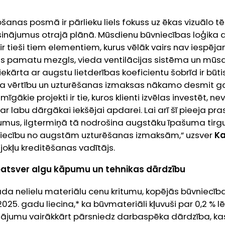
šanas posmā ir pārlieku liels fokuss uz ēkas vizuālo tē
isinājumus otrajā plānā. Mūsdienu būvniecības loģika di
ķir tieši tiem elementiem, kurus vēlāk vairs nav iespēj
nāts pamatu mezgls, vieda ventilācijas sistēma un mū
iekārta ar augstu lietderības koeficientu šobrīd ir būt
 vērtību un uzturēšanas izmaksas nākamo desmit ga
gākie projekti ir tie, kuros klienti izvēlas investēt, nev
par labu dārgākai iekšējai apdarei. Lai arī šī pieeja pra
umus, ilgtermiņā tā nodrošina augstāku īpašuma tirgu
ecību no augstām uzturēšanas izmaksām,” uzsver
Ka
okļu kreditēšanas vadītājs.
neatsver algu kāpumu un tehnikas dārdzību
rāda nelielu materiālu cenu kritumu, kopējās būvniecī
025. gadu liecina,* ka būvmateriāli kļuvuši par 0,2 % lē
ājumu vairākkārt pārsniedz darbaspēka dārdzība, kas 