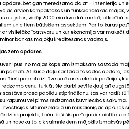
a apdare, bet gan “neredzamā daļa” – inženierija un 
izvēlas arvien kompaktākas un funkcionālākas mājas, 
s augstas, vidēji 2000 eiro kvadrātmetrā, atkarībā n
iem un citiem būtiskiem aspektiem. Par to, kuras pozī
 ar vislielāko īpatsvaru un kur ekonomija var maksāt d
uminor bankas mājokļu kreditēšanas vadītājs.
pjas zem apdares
ptuveni pusi no mājas kopējām izmaksām sastāda māj
i un pamati. Atlikušo daļu sastāda fasādes apdare, i
s. Tieši pamatu izbūve un ēkas skelets ir pozīcijas, ku
edzamo cenu, turklāt šie darbi sevī iekļauj arī augstā
 sastāvs prasa papildu stiprināšanu, tas var radīt tūlī
su kāpumu vēl pirms redzamās būvniecības sākuma. 
nvestīcijas siltumizolācijā un mūsdienīgās apkures s
dārdzina projektu, taču tieši šīs pozīcijas ir saistītas 
ā un nosaka to, cik saimniekiem mājoklis izmaksās 