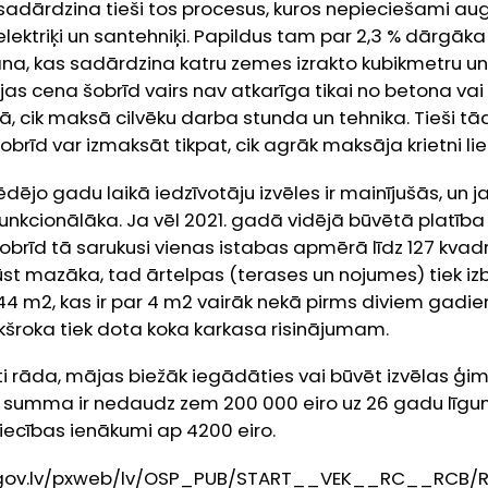
 sadārdzina tieši tos procesus, kuros nepieciešami augs
, elektriķi un santehniķi. Papildus tam par 2,3 % dārgā
na, kas sadārdzina katru zemes izrakto kubikmetru un
as cena šobrīd vairs nav atkarīga tikai no betona vai
ā, cik maksā cilvēku darba stunda un tehnika. Tieši 
brīd var izmaksāt tikpat, cik agrāk maksāja krietni li
ējo gadu laikā iedzīvotāju izvēles ir mainījušās, un 
funkcionālāka. Ja vēl 2021. gadā vidējā būvētā platība 
obrīd tā sarukusi vienas istabas apmērā līdz 127 kva
ļūst mazāka, tad ārtelpas (terases un nojumes) tiek iz
44 m2, kas ir par 4 m2 vairāk nekā pirms diviem gadie
kšroka tiek dota koka karkasa risinājumam.
i rāda, mājas biežāk iegādāties vai būvēt izvēlas ģi
ta summa ir nedaudz zem 200 000 eiro uz 26 gadu līgu
ecības ienākumi ap 4200 eiro.
at.gov.lv/pxweb/lv/OSP_PUB/START__VEK__RC__RCB/