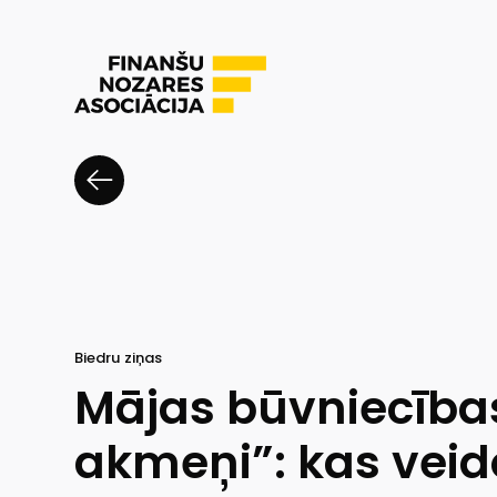
Biedru ziņas
Mājas būvniecīb
akmeņi”: kas veid