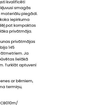
ti kvalificēti
ka kļuvusi smagās
 materiālu piegādi.
 koka iepirkuma
tādēļ pat kompaktas
elāka privātmāja.
jaunas privātmājas
bija 145
drātmetriem. Ja
būvētas lielākā
m. Turklāt aptuveni
menes ar bērniem,
ma termiņu,
RCB010m/