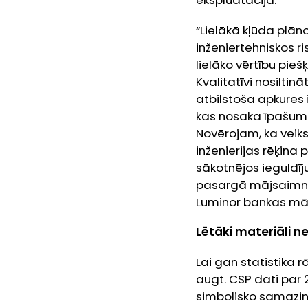
ekspluatācijā.
“Lielākā kļūda plāno
inženiertehniskos r
lielāko vērtību pieš
Kvalitatīvi nosilti
atbilstoša apkures 
kas nosaka īpašuma
Novērojam, ka veiksmī
inženierijas rēķina 
sākotnējos ieguldīj
pasargā mājsaimni
Luminor bankas māj
Lētāki materiāli 
Lai gan statistika 
augt. CSP dati par 2
simbolisko samazin