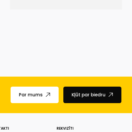
Par mums
Kļūt par biedru
AKTI
REKVIZĪTI