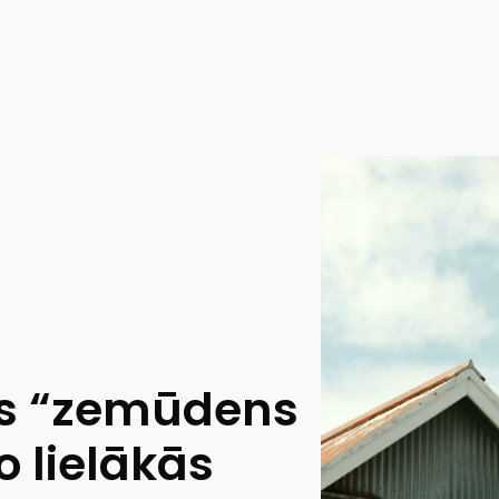
as “zemūdens
o lielākās