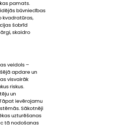
ēkas pamats.
vidējās būvniecības
o kvadratūras,
cijas šobrīd
ārgi, skaidro
as veidols –
ekšējā apdare un
ras visvairāk
kus riskus.
tēju un
Tāpat ievērojamu
istēmās. Sākotnēji
ar ēkas uzturēšanas
pēc tā nodošanas