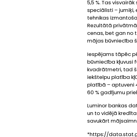
5,5 %. Tas visvairāk
speciālisti – jumiķi
tehnikas izmantoša
Rezultātā privātmāj
cenas, bet gan no t
mājas būvniecība šo
Iespējams tāpēc pēd
būvniecība kļuvusi 
kvadrātmetri, tad š
iekštelpu platība k
platībā – aptuveni 
60 % gadījumu prie
Luminor bankas dat
un to vidējā kredī
savukārt mājsaimni
*https://data.st