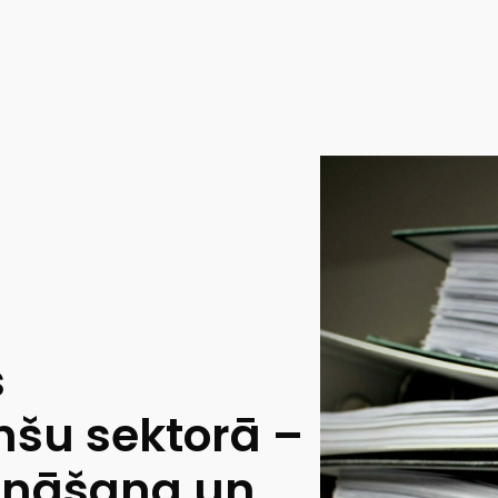
s
nšu sektorā –
cināšana un