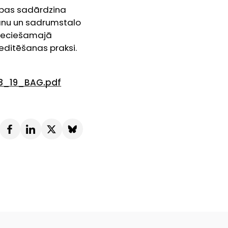
ības sadārdzina
šanu un sadrumstalo
epieciešamajā
reditēšanas praksi.
23_19_BAG.pdf