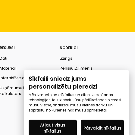
RESURSI
NODERĪGI
Dati
Līzings
Materiāli
Pensiju 2. līmenis
Sīkfaili sniedz jums
Interaktīvie dati
Finanšu pratība
personalizētu pieredzi
Uzņēmumu kredītspējas
Ombuds
kalkulators
Mēs izmantojam sīkfailus un citas izsekošanas
tehnoloģijas, lai uzlabotu jūsu pārlūkošanas pieredzi
mūsu vietnē, analizētu mūsu vietnes trafiku un
saprastu, no kurienes nāk mūsu apmeklētāji.
Atļaut visus
Pārvaldīt sīkfailus
sīkfailus