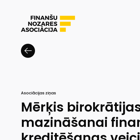
Asociācijas ziņas
Mērķis birokrātija
mazināšanai fina
kreditēšanas vei