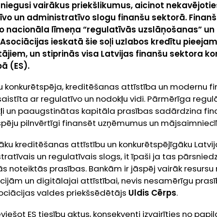
iesniegusi vairākus priekšlikumus, aicinot nekavējot
vo un administratīvo slogu finanšu sektorā. Finanšu
 no nacionāla līmeņa “regulatīvās uzslāņošanas” un 
Asociācijas ieskatā šie soļi uzlabos kredītu piee
tājiem, un stiprinās visa Latvijas finanšu sektora k
bā (ES).
ku konkurētspēja, kreditēšanas attīstība un modernu 
saistīta ar regulatīvo un nodokļu vidi. Pārmērīga regul
i un paaugstinātas kapitāla prasības sadārdzina fi
spēju pilnvērtīgi finansēt uzņēmumus un mājsaimniecī
āku kreditēšanas attīstību un konkurētspējīgāku Latvij
ratīvais un regulatīvais slogs, it īpaši ja tas pārsnied
s noteiktās prasības. Bankām ir jāspēj vairāk resursu n
ijām un digitālajai attīstībai, nevis nesamērīgu prasīb
ociācijas valdes priekšsēdētājs
Uldis Cērps
.
eviešot ES tiesību aktus, konsekventi izvairīties no pap