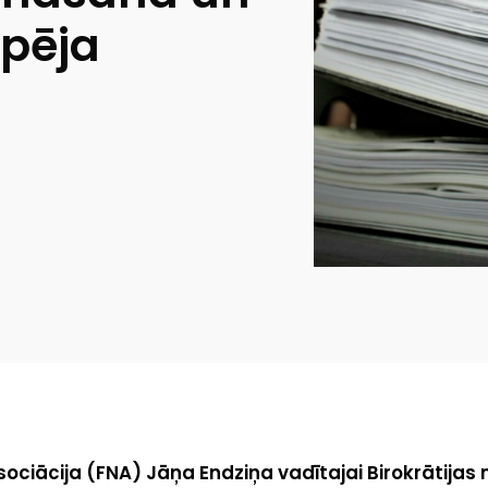
spēja
sociācija (FNA) Jāņa Endziņa vadītajai Birokrātija