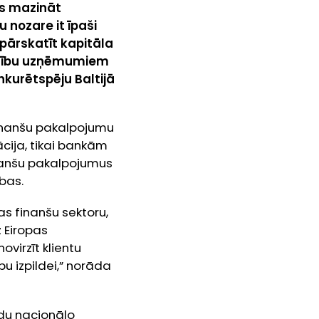
ies mazināt
 nozare it īpaši
pārskatīt kapitāla
jamību uzņēmumiem
onkurētspēju Baltijā
finanšu pakalpojumu
ācija, tikai bankām
nanšu pakalpojumus
bas.
as finanšu sektoru,
z Eiropas
ovirzīt klientu
u izpildei,”
norāda
ildu nacionālo