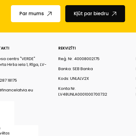
Par mums
Kļūt par biedru
AKTI
REKVIZĪTI
esa centrs "VERDE"
Reģ. Nr. 40008002175
ta Hirša iela 1, Rīga, LV-
Banka: SEB Banka
Kods: UNLALV2X
287 18175
Konta Nr.
@financelatvia.eu
LV48UNLA0001000700732
s
rvētas