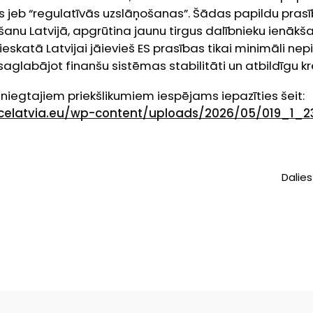
s jeb “regulatīvās uzslāņošanas”. Šādas papildu pras
anu Latvijā, apgrūtina jaunu tirgus dalībnieku ienāk
 ieskatā Latvijai jāievieš ES prasības tikai minimāli n
saglabājot finanšu sistēmas stabilitāti un atbildīgu k
esniegtajiem priekšlikumiem iespējams iepazīties šeit:
ncelatvia.eu/wp-content/uploads/2026/05/019_1_
Dalies