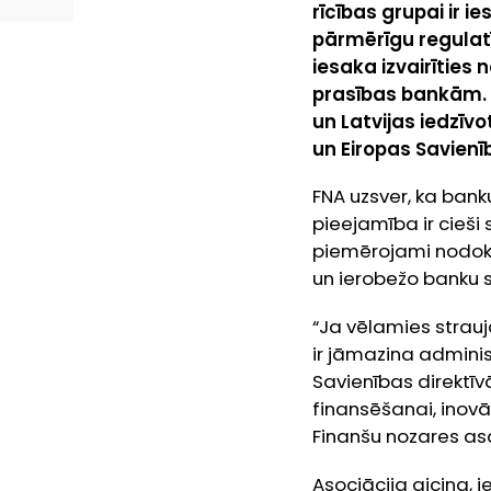
rīcības grupai ir 
pārmērīgu regulatī
iesaka izvairīties
prasības bankām. 
un Latvijas iedzīvo
un Eiropas Savienī
FNA uzsver, ka ban
pieejamība ir cieši 
piemērojami nodokļ
un ierobežo banku 
“Ja vēlamies strauj
ir jāmazina administ
Savienības direktīvā
finansēšanai, inovāc
Finanšu nozares as
Asociācija aicina, i