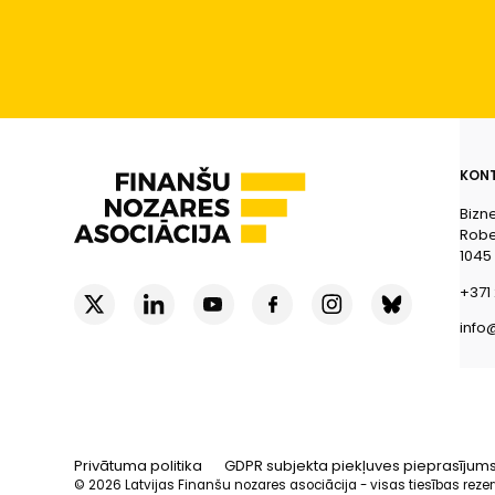
KONT
Bizn
Rober
1045
+371 
info
Privātuma politika
GDPR subjekta piekļuves pieprasījum
© 2026 Latvijas Finanšu nozares asociācija - visas tiesības reze