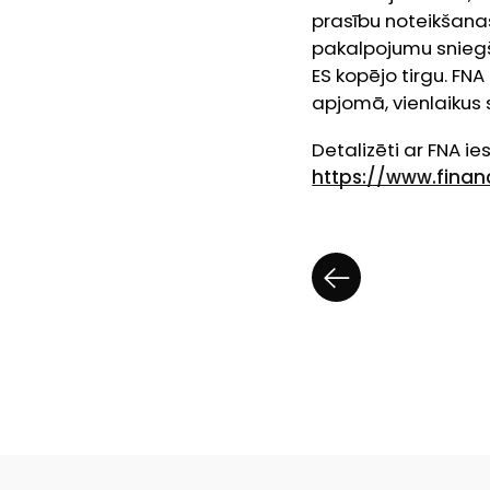
prasību noteikšana
pakalpojumu sniegš
ES kopējo tirgu. FNA
apjomā, vienlaikus 
Detalizēti ar FNA i
https://www.fina