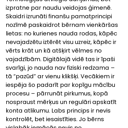
izpratne par naudu veidojas ģimenē.
Skaidri izrunāti finanšu pamatprincipi
nozīmē paskaidrot bērnam vienkāršas
lietas: no kurienes nauda rodas, kāpēc
nevajadzētu iztērēt visu uzreiz, kāpēc ir
vērts krāt un kā atšķirt vēlmes no
vajadzībām. Digitālajā vidē tas ir īpaši
svarīgi, jo nauda nav fiziski redzama –
tā “pazūd” ar vienu klikšķi. Vecākiem ir
iespēja šo padarīt par kopīgu mācību
procesu – pārrunāt pirkumus, kopā
nospraust mērķus un regulāri apskatīt
konta atlikumu. Labs princips ir nevis
kontrolēt, bet iesaistīties. Jo bērns
vislabāk iemācās nevis no