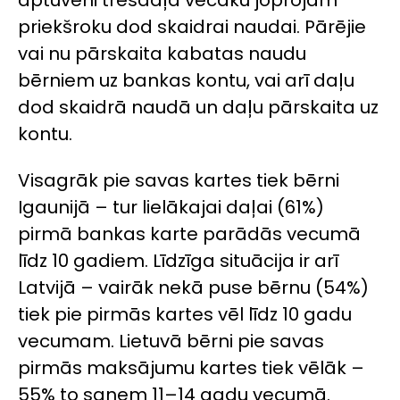
priekšroku dod skaidrai naudai. Pārējie
vai nu pārskaita kabatas naudu
bērniem uz bankas kontu, vai arī daļu
dod skaidrā naudā un daļu pārskaita uz
kontu.
Visagrāk pie savas kartes tiek bērni
Igaunijā – tur lielākajai daļai (61%)
pirmā bankas karte parādās vecumā
līdz 10 gadiem. Līdzīga situācija ir arī
Latvijā – vairāk nekā puse bērnu (54%)
tiek pie pirmās kartes vēl līdz 10 gadu
vecumam. Lietuvā bērni pie savas
pirmās maksājumu kartes tiek vēlāk –
55% to saņem 11–14 gadu vecumā.