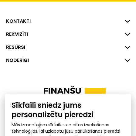
KONTAKTI
Biznesa centrs "VERDE" Roberta
REKVIZĪTI
Hirša iela 1, Rīga, LV-1045
Reģ. Nr. 40008002175
RESURSI
+371 287 18175
Banka: SEB Banka
Dati
NODERĪGI
info@financelatvia.eu
Kods: UNLALV2X
Materiāli
Līzings
Konta Nr. LV48UNLA0001000700732
Interaktīvie dati
Pensiju 2. līmenis
Uzņēmumu kredītspējas kalkulators
Finanšu pratība
Sīkfaili sniedz jums
Ombuds
personalizētu pieredzi
Mēs izmantojam sīkfailus un citas izsekošanas
tehnoloģijas, lai uzlabotu jūsu pārlūkošanas pieredzi