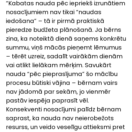
“Kabatas nauda pēc iepriekš izrunātiem
nosacījumiem nav tikai “naudas
iedošana” – tā ir pirmā praktiskā
pieredze budžeta plānošanā. Ja bērns
zina, ka noteiktā dienā saņems konkrētu
summu, viņš mācās pieņemt lēmumus
– tērēt uzreiz, sadalīt vairākām dienām
vai atlikt lielākam mērķim. Savukārt
nauda “pēc pieprasījuma” šo mācību
procesu būtiski vājina – bērnam vairs
nav jādomā par sekām, jo vienmēr
pastāv iespēja paprasīt vēl.
Konsekventi nosacījumi palīdz bērnam
saprast, ka nauda nav neierobežots
resurss, un veido veselīgu attieksmi pret