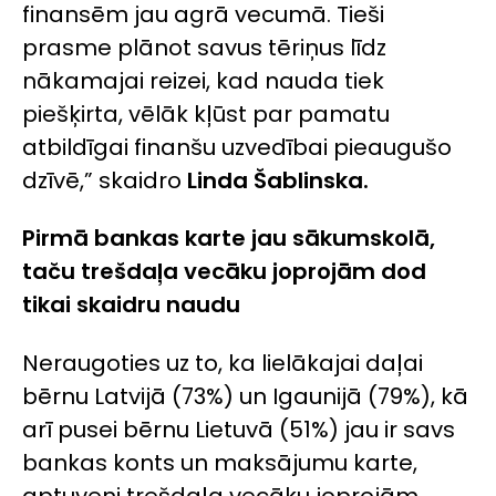
finansēm jau agrā vecumā. Tieši
prasme plānot savus tēriņus līdz
nākamajai reizei, kad nauda tiek
piešķirta, vēlāk kļūst par pamatu
atbildīgai finanšu uzvedībai pieaugušo
dzīvē,” skaidro
Linda Šablinska.
Pirmā bankas karte jau sākumskolā,
taču trešdaļa vecāku joprojām dod
tikai skaidru naudu
Neraugoties uz to, ka lielākajai daļai
bērnu Latvijā (73%) un Igaunijā (79%), kā
arī pusei bērnu Lietuvā (51%) jau ir savs
bankas konts un maksājumu karte,
aptuveni trešdaļa vecāku joprojām