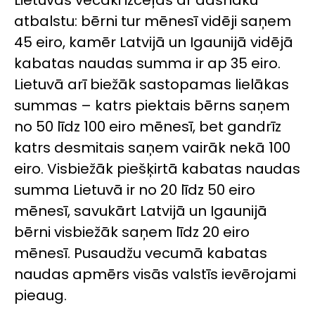
Lietuvas vecāki izceļas ar dāsnāku
atbalstu: bērni tur mēnesī vidēji saņem
45 eiro, kamēr Latvijā un Igaunijā vidējā
kabatas naudas summa ir ap 35 eiro.
Lietuvā arī biežāk sastopamas lielākas
summas – katrs piektais bērns saņem
no 50 līdz 100 eiro mēnesī, bet gandrīz
katrs desmitais saņem vairāk nekā 100
eiro. Visbiežāk piešķirtā kabatas naudas
summa Lietuvā ir no 20 līdz 50 eiro
mēnesī, savukārt Latvijā un Igaunijā
bērni visbiežāk saņem līdz 20 eiro
mēnesī. Pusaudžu vecumā kabatas
naudas apmērs visās valstīs ievērojami
pieaug.