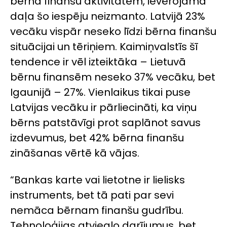
bērna finanšu aktivitātēm, ievērojama
daļa šo iespēju neizmanto. Latvijā 23%
vecāku vispār neseko līdzi bērna finanšu
situācijai un tēriņiem. Kaimiņvalstīs šī
tendence ir vēl izteiktāka – Lietuvā
bērnu finansēm neseko 37% vecāku, bet
Igaunijā – 27%. Vienlaikus tikai puse
Latvijas vecāku ir pārliecināti, ka viņu
bērns patstāvīgi prot saplānot savus
izdevumus, bet 42% bērna finanšu
zināšanas vērtē kā vājas.
“Bankas karte vai lietotne ir lielisks
instruments, bet tā pati par sevi
nemāca bērnam finanšu gudrību.
Tehnoloģijas atvieglo darījumus, bet