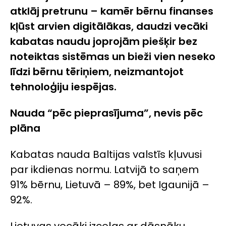
atklāj pretrunu – kamēr bērnu finanses
kļūst arvien digitālākas, daudzi vecāki
kabatas naudu joprojām piešķir bez
noteiktas sistēmas un bieži vien neseko
līdzi bērnu tēriņiem, neizmantojot
tehnoloģiju iespējas.
Nauda “pēc pieprasījuma”, nevis pēc
plāna
Kabatas nauda Baltijas valstīs kļuvusi
par ikdienas normu. Latvijā to saņem
91% bērnu, Lietuvā – 89%, bet Igaunijā –
92%.