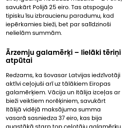
savukārt Polijā 25 eiro. Tas atspoguļo
tipisku īsu izbraucienu paradumu, kad
iepērkamies bieži, bet par salīdzinoši
nelielām summām.
Ārzemju galamērķi – lielāki tēriņi
atpūtai
Redzams, ka šovasar Latvijas iedzīvotāji
aktīvi ceļojuši arī uz tālākiem Eiropas
galamērķiem. Vācija un Itālija izceļas ar
bieži veiktiem norēķiniem, savukārt
Itālijā vidējā maksājuma summa
vasarā sasniedza 37 eiro, kas bija
augstākā starp top ceļotāju galamērķu