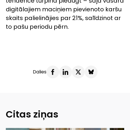
tendence turpina pieaugt – šajā vasarā
digitālajiem maciņiem pievienoto karšu
skaits palielinājies par 21%, salīdzinot ar
to pašu periodu pērn.
Dalies
Citas ziņas