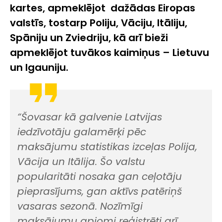
kartes, apmeklējot dažādas Eiropas
valstīs, tostarp Poliju, Vāciju, Itāliju,
Spāniju un Zviedriju, kā arī bieži
apmeklējot tuvākos kaimiņus – Lietuvu
un Igauniju.
“Šovasar kā galvenie Latvijas
iedzīvotāju galamērķi pēc
maksājumu statistikas izceļas Polija,
Vācija un Itālija. Šo valstu
popularitāti nosaka gan ceļotāju
pieprasījums, gan aktīvs patēriņš
vasaras sezonā. Nozīmīgi
maksājumu apjomi reģistrēti arī