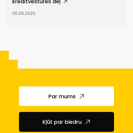
kredītvēstures dēļ
06.08.2026.
Par mums
Kļūt par biedru