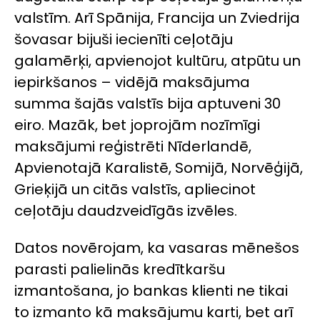
valstīm. Arī Spānija, Francija un Zviedrija
šovasar bijuši iecienīti ceļotāju
galamērķi, apvienojot kultūru, atpūtu un
iepirkšanos – vidējā maksājuma
summa šajās valstīs bija aptuveni 30
eiro. Mazāk, bet joprojām nozīmīgi
maksājumi reģistrēti Nīderlandē,
Apvienotajā Karalistē, Somijā, Norvēģijā,
Grieķijā un citās valstīs, apliecinot
ceļotāju daudzveidīgās izvēles.
Datos novērojam, ka vasaras mēnešos
parasti palielinās kredītkaršu
izmantošana, jo bankas klienti ne tikai
to izmanto kā maksājumu karti, bet arī