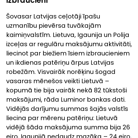
izbraucieni
Šovasar Latvijas ceļotāji īpašu
uzmanību pievērsa tuvākajām
kaimiņvalstīm. Lietuva, Igaunija un Polija
izceļas ar regulāru maksājumu aktivitāti,
liecinot par biežiem īsiem izbraucieniem
un ikdienas patēriņu ārpus Latvijas
robežām. Visvairāk norēķinu šogad
vasaras mēnešos veikti Lietuvā –
kopumā tie bija vairāk nekā 82 tūkstoši
maksājumi, rāda Luminor bankas dati.
Vidējās darījumu summas šajās valstīs
liecina par mērenu patēriņu: Lietuvā
vidējā šāda maksājuma summa bija 26
eiro, Igaunijā nedaudz mazāka – 24 eiro,